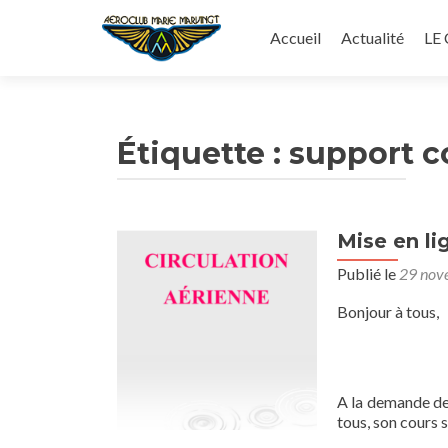
Aller
au
Accueil
Actualité
LE
contenu
principal
Étiquette :
support c
Mise en l
Publié le
29 nov
Bonjour à tous,
A la demande 
tous, son cours 