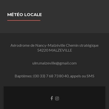
MÉTÉO LOCALE
Aérodrome de Nancy-Malzéville Chemin stratégique
54220 MALZEVILLE
ulm.malzeville@gmail.com
Baptêmes: (00 33) 7 68 73 80 40, appels ou SMS
L
L
i
i
e
e