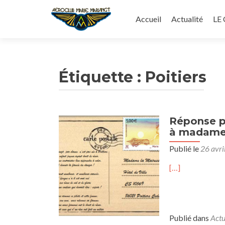
Aller
au
Accueil
Actualité
LE
contenu
principal
Étiquette :
Poitiers
Réponse pa
à madame 
Publié le
26 avri
[…]
Publié dans
Actu