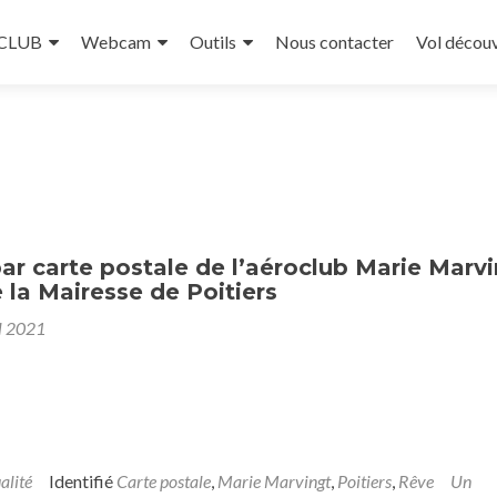
 CLUB
Webcam
Outils
Nous contacter
Vol décou
r carte postale de l’aéroclub Marie Marv
la Mairesse de Poitiers
l 2021
alité
Identifié
Carte postale
,
Marie Marvingt
,
Poitiers
,
Rêve
Un