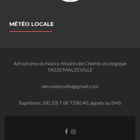
MÉTÉO LOCALE
Aérodrome de Nancy-Malzéville Chemin stratégique
54220 MALZEVILLE
ulm.malzeville@gmail.com
Baptêmes: (00 33) 7 68 73 80 40, appels ou SMS
L
L
i
i