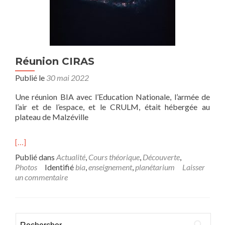
Réunion CIRAS
Publié le
30 mai 2022
Une réunion BIA avec l’Education Nationale, l’armée de
l’air et de l’espace, et le CRULM, était hébergée au
plateau de Malzéville
[…]
Publié dans
Actualité
,
Cours théorique
,
Découverte
,
Photos
Identifié
bia
,
enseignement
,
planétarium
Laisser
un commentaire
Rechercher :