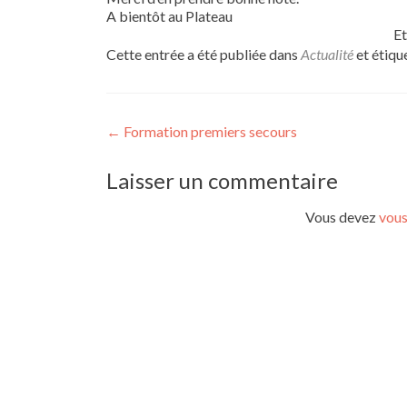
A bientôt au Plateau
Et
Cette entrée a été publiée dans
Actualité
et étiqu
Navigation
←
Formation premiers secours
de
Laisser un commentaire
l’article
Vous devez
vous