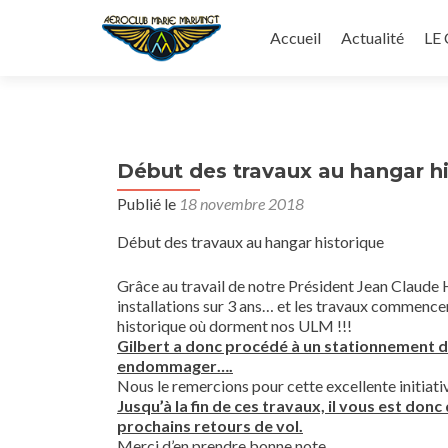
Aller
au
Accueil
Actualité
LE
contenu
principal
Début des travaux au hangar h
Publié le
18 novembre 2018
Début des travaux au hangar historique
Grâce au travail de notre Président Jean Claud
installations sur 3 ans… et les travaux commence
historique où dorment nos ULM !!!
Gilbert a donc procédé à un stationnement de 
endommager….
Nous le remercions pour cette excellente initiati
Jusqu’à la fin de ces travaux, il vous est do
prochains retours de vol.
Merci d’en prendre bonne note.