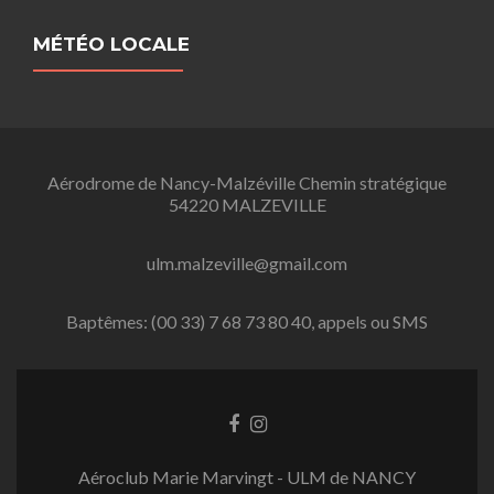
MÉTÉO LOCALE
Aérodrome de Nancy-Malzéville Chemin stratégique
54220 MALZEVILLE
ulm.malzeville@gmail.com
Baptêmes: (00 33) 7 68 73 80 40, appels ou SMS
L
L
i
i
e
e
Aéroclub Marie Marvingt - ULM de NANCY
n
n