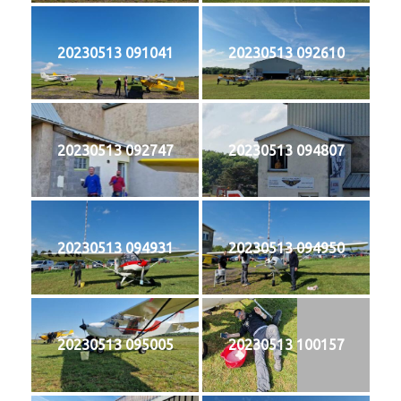
20230513 091041
20230513 092610
20230513 092747
20230513 094807
20230513 094931
20230513 094950
20230513 095005
20230513 100157