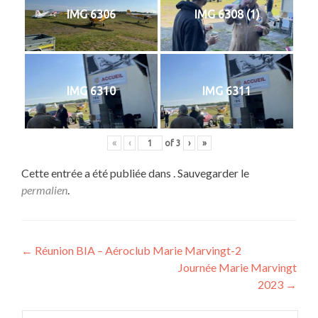
IMG 6306
IMG 6308 (1)
IMG 6310
IMG 6311
«
‹
of
3
›
»
Cette entrée a été publiée dans . Sauvegarder le
permalien
.
Navigation
←
Réunion BIA – Aéroclub Marie Marvingt-2
Journée Marie Marvingt
de
2023
→
l’article
Rechercher :