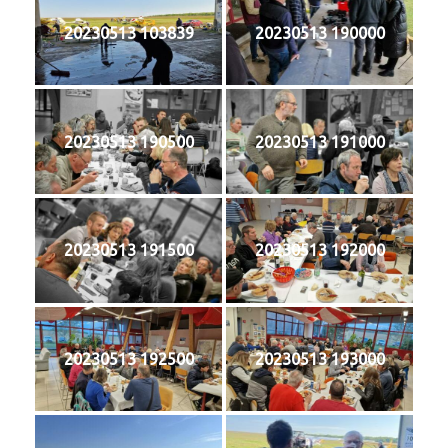
20230513 103839
20230513 190000
20230513 190500
20230513 191000
20230513 191500
20230513 192000
20230513 192500
20230513 193000