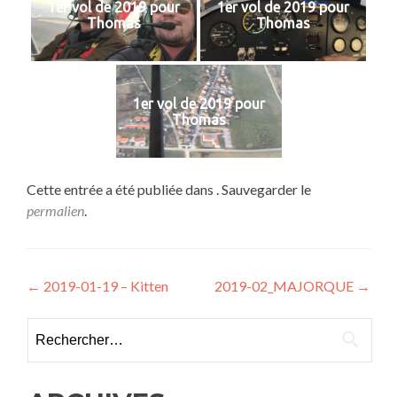
1er vol de 2019 pour
1er vol de 2019 pour
Thomas
Thomas
1er vol de 2019 pour
Thomas
Cette entrée a été publiée dans . Sauvegarder le
permalien
.
Navigation
←
2019-01-19 – Kitten
2019-02_MAJORQUE
→
de
Rechercher :
l’article