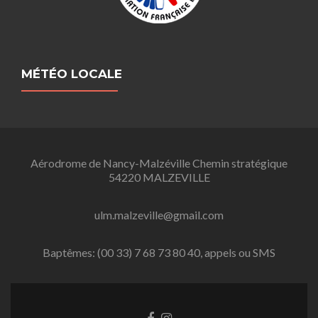
MÉTÉO LOCALE
Aérodrome de Nancy-Malzéville Chemin stratégique
54220 MALZEVILLE
ulm.malzeville@gmail.com
Baptêmes: (00 33) 7 68 73 80 40, appels ou SMS
L
L