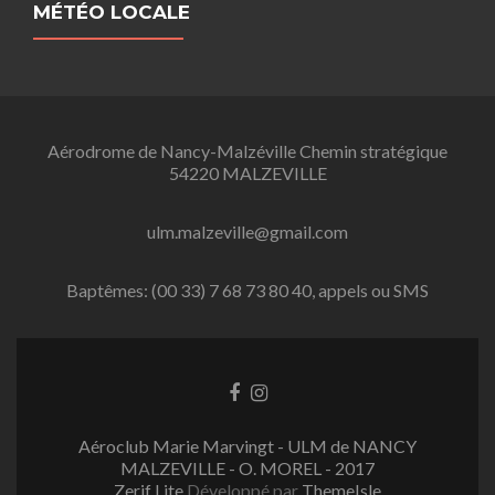
MÉTÉO LOCALE
Aérodrome de Nancy-Malzéville Chemin stratégique
54220 MALZEVILLE
ulm.malzeville@gmail.com
Baptêmes: (00 33) 7 68 73 80 40, appels ou SMS
L
L
i
i
e
e
Aéroclub Marie Marvingt - ULM de NANCY
n
n
MALZEVILLE - O. MOREL - 2017
F
I
Zerif Lite
Développé par
ThemeIsle