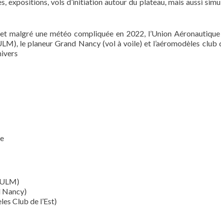
, expositions, vols d’initiation autour du plateau, mais aussi simu
, et malgré une météo compliquée en 2022, l’Union Aéronautiqu
M), le planeur Grand Nancy (vol à voile) et l’aéromodèles club d
nivers
de
l ULM)
d Nancy)
es Club de l’Est)