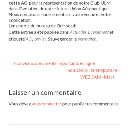
cette AG
, pour la représentation de notre Club ULM
dans l’évolution de notre future Union Aéronautique.
Nous comptons sincèrement sur votre venue et votre
implication,
L’ensemble du bureau de l’Aéroclub
Cette entrée a été publiée dans
Actualité
,
Evènement
et
étiqueté
AG
,
janvier
. Sauvegarder le
permalien
.
Navigation
←
Nouveaux documents importants en ligne
Indisponibilité temporaire :
de
WEBCAM (MàJ)
→
l’article
Laisser un commentaire
Vous devez
vous connecter
pour publier un commentaire.
Rechercher :