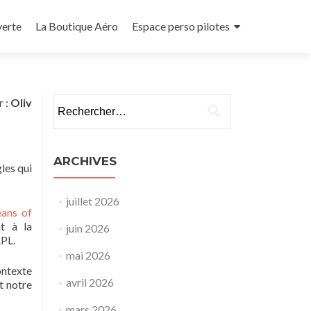
verte
La Boutique Aéro
Espace perso pilotes
Rechercher :
r :
Oliv
ARCHIVES
gles qui
juillet 2026
ans of
t à la
juin 2026
APL.
mai 2026
ontexte
avril 2026
t notre
mars 2026