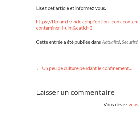
Lisez cet article et informez vous.
https://ffplum.fr/index.php?option=com_conten
contaminer-l-ulm&catid=2
Cette entrée a été publiée dans
Actualité
,
Sécurité
Navigation
←
Un peu de culture pendant le confinement…
de
l’article
Laisser un commentaire
Vous devez
vous