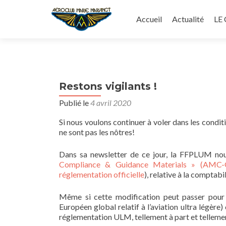
Aller
au
Accueil
Actualité
LE
contenu
principal
Restons vigilants !
Publié le
4 avril 2020
Si nous voulons continuer à voler dans les conditi
ne sont pas les nôtres!
Dans sa newsletter de ce jour, la FFPLUM nou
Compliance & Guidance Materials » (AMC
réglementation officielle
), relative à la comptab
Même si cette modification peut passer pour 
Européen global relatif à l’aviation ultra légèr
réglementation ULM, tellement à part et telleme