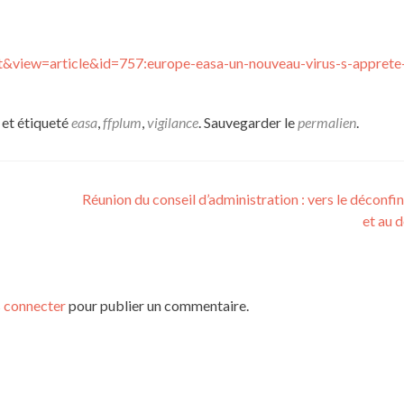
t&view=article&id=757:europe-easa-un-nouveau-virus-s-apprete-t
et étiqueté
easa
,
ffplum
,
vigilance
. Sauvegarder le
permalien
.
Réunion du conseil d’administration : vers le déconfi
et au d
 connecter
pour publier un commentaire.