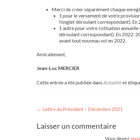
Merci de créer séparément chaque enregis
1 pour le versement de votre provision
l’onglet déroulant correspondant). En
1 autre pour votre cotisation annuelle e
déroulant correspondant). En 2022: 2
avant tout nouveau vol en 2022.
Amicalement,
Jean-Luc MERCIER
Cette entrée a été publiée dans
Actualité
et étiqu
Navigation
←
Lettre du Président – Décembre 2021
de
Laisser un commentaire
l’article
Vous devez
vous