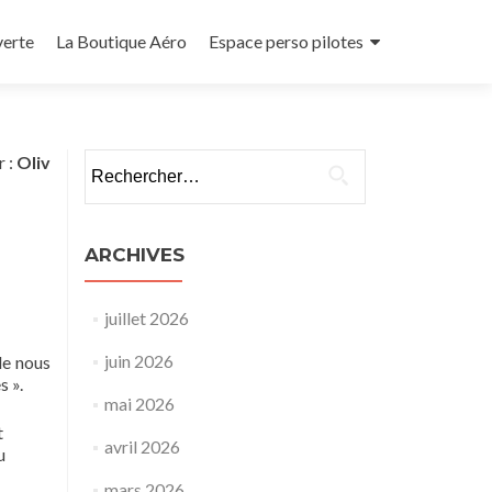
verte
La Boutique Aéro
Espace perso pilotes
Rechercher :
r :
Oliv
ARCHIVES
juillet 2026
juin 2026
de nous
s ».
mai 2026
t
avril 2026
u
mars 2026