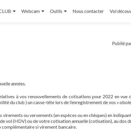
 CLUB
Webcam
Outils
Nous contacter
Vol décou
Publié pa
uvelle années.
elatives à vos renouvellements de cotisations pour 2022 en vue 
lité du club ) un casse-tête lors de l’enregistrement de vos « obole
os virements ou versements (en espèces ou en chèques) en indiquan
s de vol (HDV) ou de votre cotisation annuelle (cotisation), au dos d
fo complémentaire si virement bancaire.