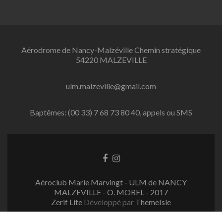
Aérodrome de Nancy-Malzéville Chemin stratégique
54220 MALZEVILLE
ulm.malzeville@gmail.com
Baptêmes: (00 33) 7 68 73 80 40, appels ou SMS
L
L
i
i
e
e
Aéroclub Marie Marvingt - ULM de NANCY
n
n
MALZEVILLE - O. MOREL - 2017
F
I
Zerif Lite
Développé par
ThemeIsle
a
n
c
s