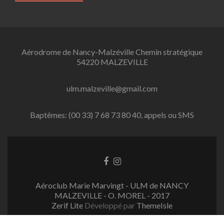
Aérodrome de Nancy-Malzéville Chemin stratégique
54220 MALZEVILLE
ulm.malzeville@gmail.com
Baptêmes: (00 33) 7 68 73 80 40, appels ou SMS
L
L
i
i
e
e
Aéroclub Marie Marvingt - ULM de NANCY
n
n
MALZEVILLE - O. MOREL - 2017
F
I
Zerif Lite
Développé par
ThemeIsle
a
n
c
s