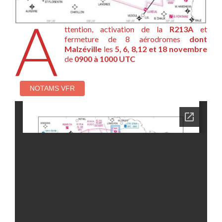
A
ttention, activation de la
R213A
et
fermeture de 8 aérodromes
dont
Malzéville
les
5, 6, 8,12 et 18 novembre
de
0900 à 1000 UTC