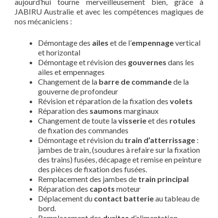
aujourd’hui tourne merveilleusement bien, grâce à
JABIRU Australie et avec les compétences magiques de
nos mécaniciens :
Démontage des
ailes
et de l’
empennage
vertical
et horizontal
Démontage et révision des
gouvernes
dans les
ailes et empennages
Changement de la
barre de commande
de la
gouverne de profondeur
Révision et réparation de la fixation des
volets
Réparation des
saumons
marginaux
Changement de toute la
visserie
et des
rotules
de fixation des commandes
Démontage et révision du
train d’atterrissage
:
jambes de train, (soudures à refaire sur la fixation
des trains) fusées, décapage et remise en peinture
des pièces de fixation des fusées.
Remplacement des jambes de
train principal
Réparation des
capots
moteur
Déplacement du
contact batterie
au tableau de
bord.
Remplacement des
durites
d’alimentation