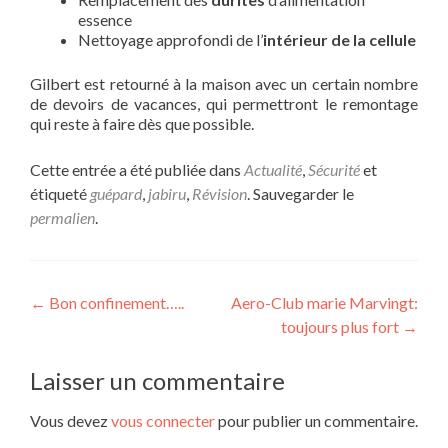
essence
Nettoyage approfondi de l’
intérieur de la cellule
Gilbert est retourné à la maison avec un certain nombre
de devoirs de vacances, qui permettront le remontage
qui reste à faire dès que possible.
Cette entrée a été publiée dans
Actualité
,
Sécurité
et
étiqueté
guépard
,
jabiru
,
Révision
. Sauvegarder le
permalien
.
Navigation
←
Bon confinement…..
Aero-Club marie Marvingt:
toujours plus fort‌
→
de
l’article
Laisser un commentaire
Vous devez
vous connecter
pour publier un commentaire.