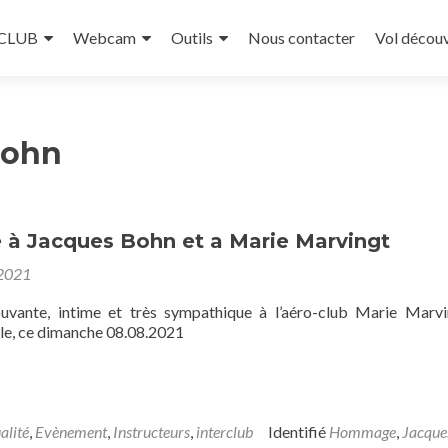
 CLUB
Webcam
Outils
Nous contacter
Vol décou
Bohn
 Jacques Bohn et a Marie Marvingt
 2021
vante, intime et très sympathique à l’aéro-club Marie Marv
e, ce dimanche 08.08.2021
alité
,
Evènement
,
Instructeurs
,
interclub
Identifié
Hommage
,
Jacque