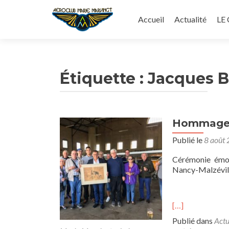
Aller
au
Accueil
Actualité
LE
contenu
principal
Étiquette :
Jacques 
Hommage à
Publié le
8 août
Cérémonie émou
Nancy-Malzévill
[…]
Publié dans
Actu