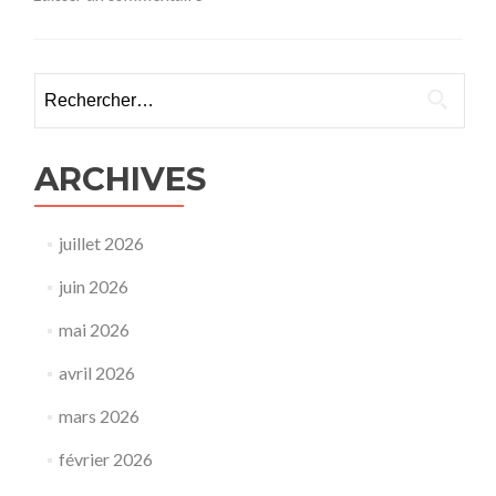
s
a
v
o
Rechercher :
i
r
p
l
ARCHIVES
u
s
s
juillet 2026
u
r
juin 2026
J
o
mai 2026
u
r
avril 2026
n
é
mars 2026
e
M
février 2026
a
r