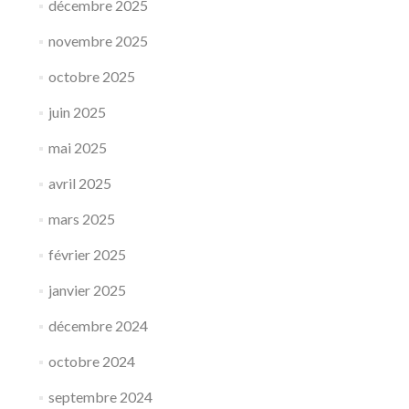
décembre 2025
i
e
novembre 2025
M
a
octobre 2025
r
v
juin 2025
i
n
mai 2025
g
t
avril 2025
mars 2025
février 2025
janvier 2025
décembre 2024
octobre 2024
septembre 2024