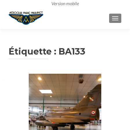
AFFICH
Étiquette :
BA133