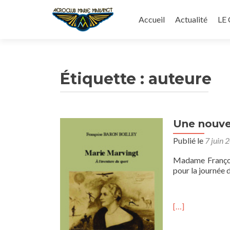
Aller
au
Accueil
Actualité
LE
contenu
principal
Étiquette :
auteure
Une nouvel
Publié le
7 juin 
Madame François
pour la journée d
[…]