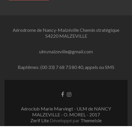
Aérodrome de Nancy-Malzéville Chemin stratégique
54220 MALZEVILLE
ulm.malzeville@gmail.com
Baptêmes: (00 33) 7 68 73 80 40, appels ou SMS
L
L
i
i
e
e
Aéroclub Marie Marvingt - ULM de NANCY
n
n
MALZEVILLE - O. MOREL - 2017
F
I
Zerif Lite
Développé par
ThemeIsle
a
n
c
s