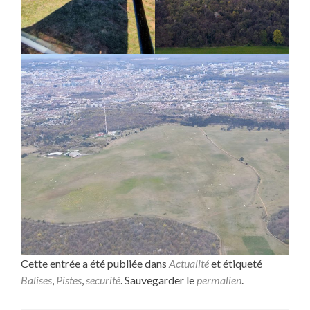
Cette entrée a été publiée dans
Actualité
et étiqueté
Balises
,
Pistes
,
securité
. Sauvegarder le
permalien
.