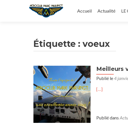
Aller
au
Accueil
Actualité
LE
contenu
principal
Étiquette :
voeux
Meilleurs 
Publié le
4 janvi
[…]
Publié dans
Actu