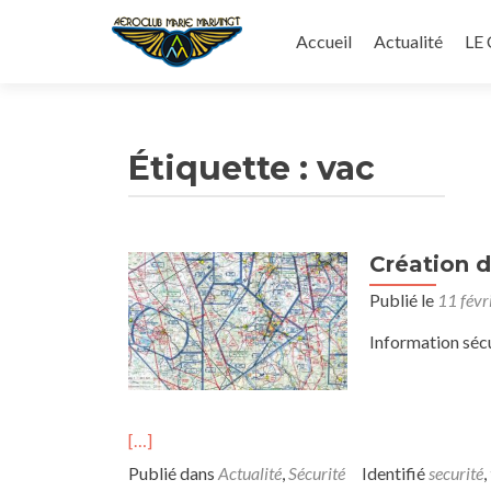
Aller
au
Accueil
Actualité
LE
contenu
principal
Étiquette :
vac
Création 
Publié le
11 févr
Information sécu
[…]
Publié dans
Actualité
,
Sécurité
Identifié
securité
,