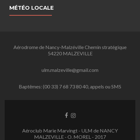
MÉTÉO LOCALE
Aérodrome de Nancy-Malzéville Chemin stratégique
54220 MALZEVILLE
ulm.malzeville@gmail.com
Baptêmes: (00 33) 7 68 73 80 40, appels ou SMS
L
L
i
i
e
e
Aéroclub Marie Marvingt - ULM de NANCY
n
n
MALZEVILLE - O. MOREL - 2017
F
I