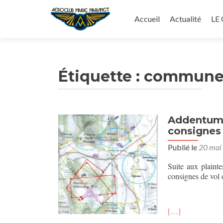
Aller
au
Accueil
Actualité
LE
contenu
principal
Étiquette :
commune
Addentum –
consignes 
Publié le
20 mai
Suite aux plaint
consignes de vol 
[…]