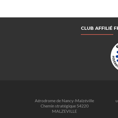
CLUB AFFILIÉ 
Aérodrome de Nancy-Malzéville
u
Chemin stratégique 54220
MALZEVILLE