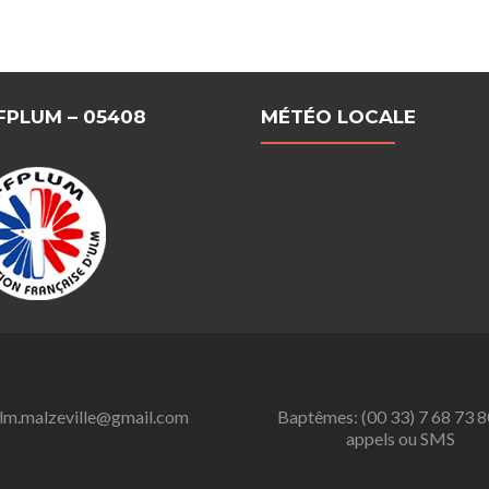
FFPLUM – 05408
MÉTÉO LOCALE
lm.malzeville@gmail.com
Baptêmes: (00 33) 7 68 73 8
appels ou SMS