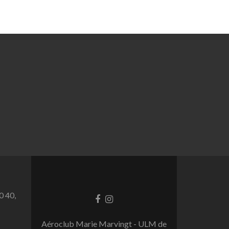
0 40,
Lien
Lien
Facebook
Instagram
Aéroclub Marie Marvingt - ULM de