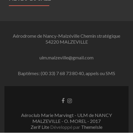
Aérodrome de Nancy-Malzéville Chemin stratégique
54220 MALZEVILLE
ulm.malzeville@gmail.com
Baptêmes: (00 33) 7 68 73 80 40, appels ou SMS
L
L
i
i
e
e
Aéroclub Marie Marvingt - ULM de NANCY
n
n
MALZEVILLE - O. MOREL - 2017
F
I
Zerif Lite
Développé par
ThemeIsle
a
n