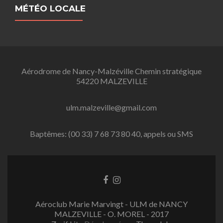
MÉTÉO LOCALE
Aérodrome de Nancy-Malzéville Chemin stratégique
54220 MALZEVILLE
ulm.malzeville@gmail.com
Baptêmes: (00 33) 7 68 73 80 40, appels ou SMS
L
L
i
i
e
e
Aéroclub Marie Marvingt - ULM de NANCY
n
n
MALZEVILLE - O. MOREL - 2017
F
I