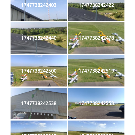
1747738242403
1747738242422
1747738242440
1747738242478
1747738242500
1747738242519
1747738242538
1747738242553