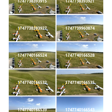
1747738393915
1747738393921
1747738393927
1747739960874
1747740166524
1747740166528
1747740166532
1747740166535
1747740166539
1747740166543